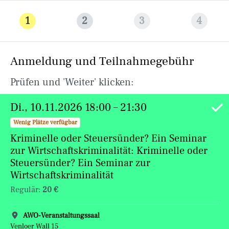
1
2
3
4
Anmeldung und Teilnahmegebühr
Prüfen und 'Weiter' klicken:
Verfügbare Termine
Termin auswählen:
Di., 10.11.2026 18:00
–
21:30
Wenig Plätze verfügbar
Kriminelle oder Steuersünder? Ein Seminar
zur Wirtschaftskriminalität: Kriminelle oder
Steuersünder? Ein Seminar zur
Wirtschaftskriminalität
Regulär:
20 €
AWO-Veranstaltungssaal
Venloer Wall 15