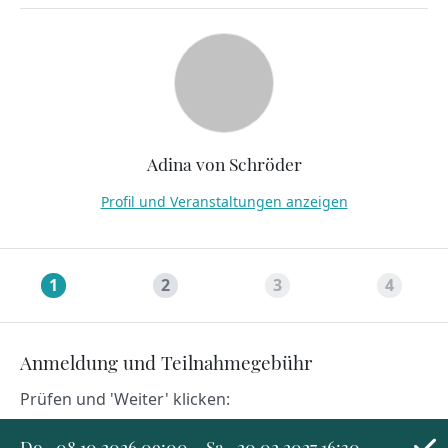
Adina von Schröder
Profil und Veranstaltungen anzeigen
1
2
3
4
Anmeldung und Teilnahmegebühr
Prüfen und 'Weiter' klicken:
Termine auswählen:
Do., 08.10.2026 09:00
–
Sa., 20.02.2027 16:30