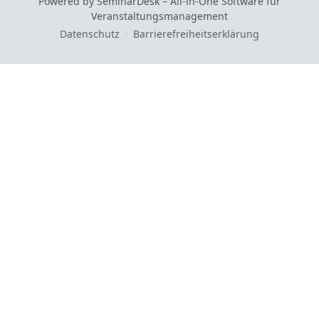
Powered by SeminarDesk – All-in-One Software für
Veranstaltungsmanagement
Datenschutz
·
Barrierefreiheitserklärung