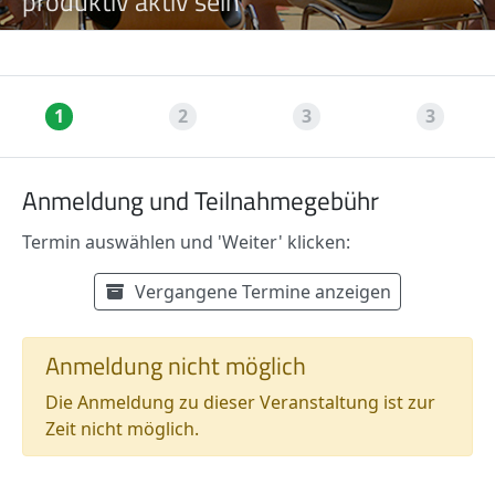
produktiv aktiv sein
1
2
3
3
Anmeldung und Teilnahmegebühr
Termin auswählen und 'Weiter' klicken:
Verfügbare Termine
Termin auswählen:
Vergangene Termine anzeigen
Preisinformationen
Anmeldung nicht möglich
Die Anmeldung zu dieser Veranstaltung ist zur
Zeit nicht möglich.